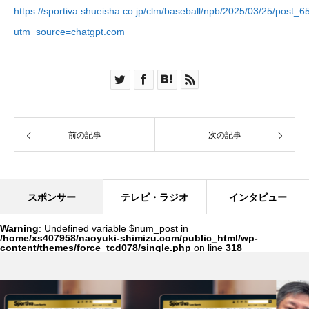
https://sportiva.shueisha.co.jp/clm/baseball/npb/2025/03/25/post_6
utm_source=chatgpt.com
前の記事
次の記事
スポンサー
テレビ・ラジオ
インタビュー
Warning
: Undefined variable $num_post in
/home/xs407958/naoyuki-shimizu.com/public_html/wp-
content/themes/force_tcd078/single.php
on line
318